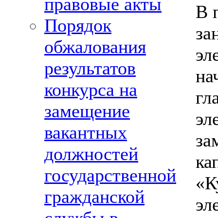
правовые акты
В 
Порядок
за
обжалования
эл
результатов
на
конкурса на
гл
замещение
эл
вакантных
за
должностей
ка
государственной
«К
гражданской
эл