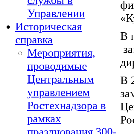
службы в
фи
Управлении
«К
Историческая
В 
справка
за
Мероприятия,
ди
проводимые
Центральным
В 
управлением
за
Ростехнадзора в
Це
рамках
Ро
празднования 300-