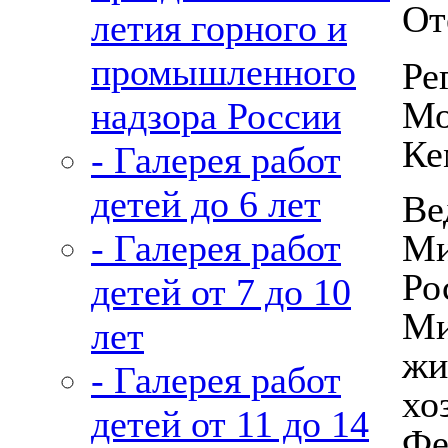
От
летия горного и
промышленного
Ре
Мо
надзора России
Ке
- Галерея работ
детей до 6 лет
Ве
Ми
- Галерея работ
Ро
детей от 7 до 10
Ми
лет
жи
- Галерея работ
хо
детей от 11 до 14
Фе