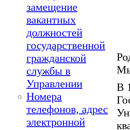
замещение
вакантных
должностей
государственной
Ро
гражданской
Мы
службы в
Управлении
В 
Номера
Го
телефонов, адрес
Ун
электронной
кв