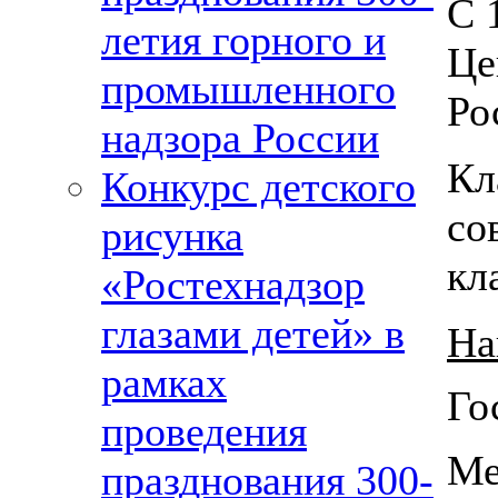
С 
летия горного и
Це
промышленного
Ро
надзора России
Кл
Конкурс детского
со
рисунка
кл
«Ростехнадзор
глазами детей» в
На
рамках
Го
проведения
Ме
празднования 300-