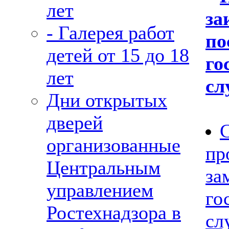
лет
за
- Галерея работ
по
детей от 15 до 18
го
лет
сл
Дни открытых
дверей
С
организованные
пр
Центральным
за
управлением
го
Ростехнадзора в
сл