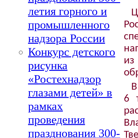
летия горного и
промышленного
Ро
сп
надзора России
на
Конкурс детского
из
рисунка
об
«Ростехнадзор
В
глазами детей» в
6
рамках
ра
проведения
Вла
празднования 300-
Т