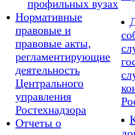
профильных вузах
Нормативные
правовые и
со
правовые акты,
сл
регламентирующие
го
деятельность
сл
Центрального
ко
управления
Ро
Ростехнадзора
Отчеты о
до