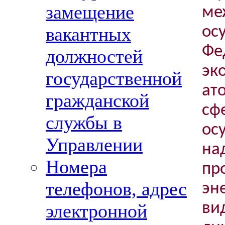
замещение
м
о
вакантных
Ф
должностей
эк
государственной
ат
гражданской
сф
службы в
ос
Управлении
н
Номера
пр
телефонов, адрес
эн
ви
электронной