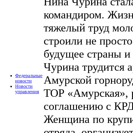
Нина Чурина стал
командиром. Жизнь
тяжелый труд мол
строили не просто
будущее страны и
Чурина трудится а
Федеральные
Амурской горнору
новости
Новости
ТОР «Амурская», 
управления
соглашению с КРД
Женщина по крупи
отряда, организуе