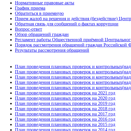
Нормативные правовые акты
График приема
Обратиться в приемную
Прием жалоб на решения и действия (бездействие) Цент
Обратная связь для сообщений о фактах коррупции
Вопрос-ответ
Обзор обращений граждан
Регламент работы Общественной приёмной Центрального
Порядок рассмотрения обращений граждан Российской Ф
Результаты рассмотрения обращений
План проведения плановых проверок и контрольных(над
План проведения плановых проверок и контрольных(над
План проведения плановых проверок и контрольных(над
План проведения плановых проверок и контрольных(над
План проведения плановых проверок и контрольных(над
План проведения плановых проверок на 2021 год
План проведения плановых проверок на 2020 год
План проведения плановых проверок на 2019 год
План проведения плановых проверок на 2018 год
План проведения плановых проверок на 2017 год
План проведения плановых проверок на 2016 год
План проведения плановых проверок на 2015 год
План проведения плановых проверок на 2014 год