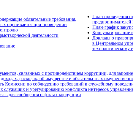
План проведения п
одержащие обязательные требования,
предпринимателей 
рых оценивается при проведении
План-график закуп
контролю
Консультирование 
рмотворческой деятельности
Доклады о правопр
в Центральном упр
лование
технологическому 
ментов, связанных с противодействием коррупции, для заполн
 доходах, расходах, об имуществе и обязательствах имущественн
ть Комиссии по соблюдению требований к служебному поведен
х служащих и урегулированию конфликта интересов управления
вязь для сообщения о фактах коррупции