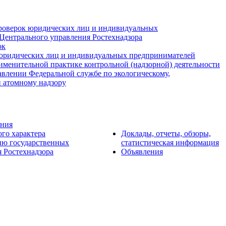
роверок юридических лиц и индивидуальных
Центрального управления Ростехнадзора
ок
юридических лиц и индивидуальных предпринимателей
именительной практике контрольной (надзорной) деятельности
авлении Федеральной службе по экологическому,
и атомному надзору
ения
ого характера
Доклады, отчеты, обзоры,
ию государственных
статистическая информация
 Ростехнадзора
Объявления