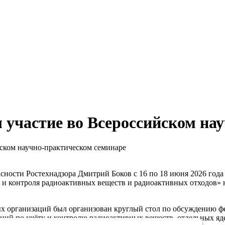
л участие во Всероссийском на
йском научно-практическом семинаре
сности Ростехнадзора Дмитрий Боков с 16 по 18 июня 2026 года
а и контроля радиоактивных веществ и радиоактивных отходов» 
х организаций был организован круглый стол по обсуждению фе
ний по учёту и контролю радиоактивных веществ, отдельных яд