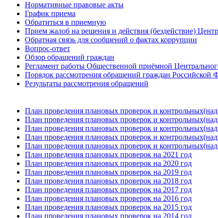
Нормативные правовые акты
График приема
Обратиться в приемную
Прием жалоб на решения и действия (бездействие) Цент
Обратная связь для сообщений о фактах коррупции
Вопрос-ответ
Обзор обращений граждан
Регламент работы Общественной приёмной Центрального
Порядок рассмотрения обращений граждан Российской Ф
Результаты рассмотрения обращений
План проведения плановых проверок и контрольных(над
План проведения плановых проверок и контрольных(над
План проведения плановых проверок и контрольных(над
План проведения плановых проверок и контрольных(над
План проведения плановых проверок и контрольных(над
План проведения плановых проверок на 2021 год
План проведения плановых проверок на 2020 год
План проведения плановых проверок на 2019 год
План проведения плановых проверок на 2018 год
План проведения плановых проверок на 2017 год
План проведения плановых проверок на 2016 год
План проведения плановых проверок на 2015 год
План проведения плановых проверок на 2014 год