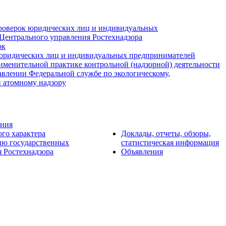
роверок юридических лиц и индивидуальных
Центрального управления Ростехнадзора
ок
юридических лиц и индивидуальных предпринимателей
именительной практике контрольной (надзорной) деятельности
авлении Федеральной службе по экологическому,
и атомному надзору
ения
ого характера
Доклады, отчеты, обзоры,
ию государственных
статистическая информация
 Ростехнадзора
Объявления