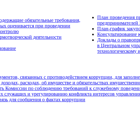
План проведения п
одержащие обязательные требования,
предпринимателей 
рых оценивается при проведении
План-график закуп
контролю
Консультирование 
рмотворческой деятельности
Доклады о правопр
в Центральном упр
лование
технологическому 
ментов, связанных с противодействием коррупции, для заполн
 доходах, расходах, об имуществе и обязательствах имущественн
ть Комиссии по соблюдению требований к служебному поведен
х служащих и урегулированию конфликта интересов управления
вязь для сообщения о фактах коррупции